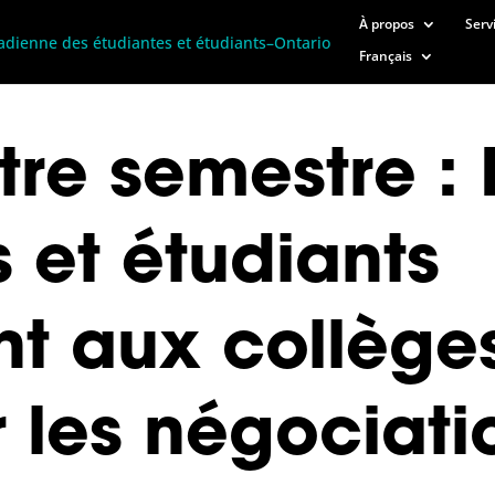
À propos
Serv
Français
re semestre : 
 et étudiants
t aux collège
 les négociati