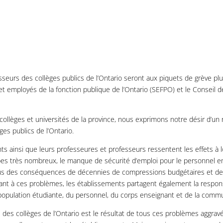
sseurs des collèges publics de l’Ontario seront aux piquets de grève plu
t employés de la fonction publique de l’Ontario (SEFPO) et le Conseil d
llèges et universités de la province, nous exprimons notre désir d’un 
èges publics de l’Ontario.
diants ainsi que leurs professeures et professeurs ressentent les effets
s très nombreux, le manque de sécurité d’emploi pour le personnel ense
ous des conséquences de décennies de compressions budgétaires et de h
uant à ces problèmes, les établissements partagent également la responsa
la population étudiante, du personnel, du corps enseignant et de la com
 des collèges de l’Ontario est le résultat de tous ces problèmes aggravé