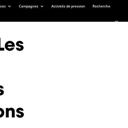
ices
Campagnes
Activités de pression
Recherche
Les
s
ons