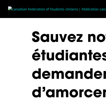
Sauvez not
étudiantes
demanden
d’amorcer