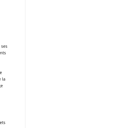
 ses
ants
e
 la
ge
ets