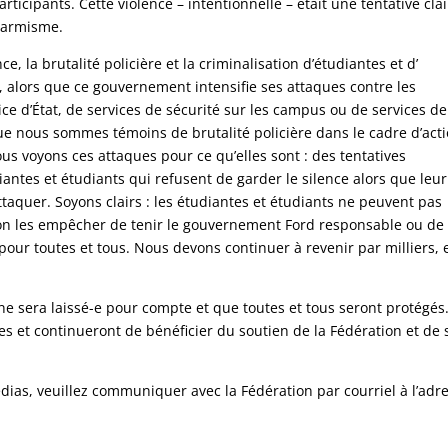
ticipants. Cette violence – intentionnelle – était une tentative cla
’alarmisme.
, la brutalité policière et la criminalisation d’étudiantes et d’
, alors que ce gouvernement intensifie ses attaques contre les
lice d’État, de services de sécurité sur les campus ou de services de
 que nous sommes témoins de brutalité policière dans le cadre d’act
us voyons ces attaques pour ce qu’elles sont : des tentatives
iantes et étudiants qui refusent de garder le silence alors que leur
taquer. Soyons clairs : les étudiantes et étudiants ne peuvent pas
ation les empêcher de tenir le gouvernement Ford responsable ou de
ur toutes et tous. Nous devons continuer à revenir par milliers, 
e sera laissé-e pour compte et que toutes et tous seront protégés
s et continueront de bénéficier du soutien de la Fédération et de 
as, veuillez communiquer avec la Fédération par courriel à l’adr