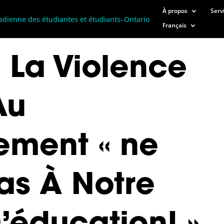
À propos
Serv
Français
 La Violence
Au
ement « ne
as À Notre