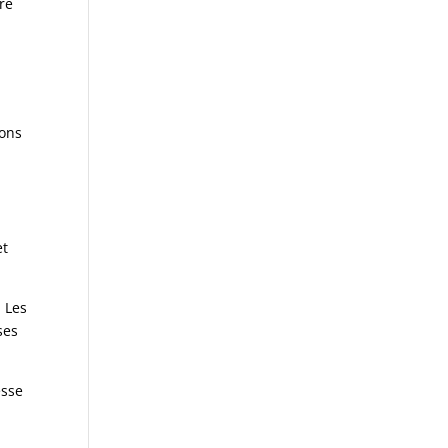
ire
ions
et
. Les
ses
esse