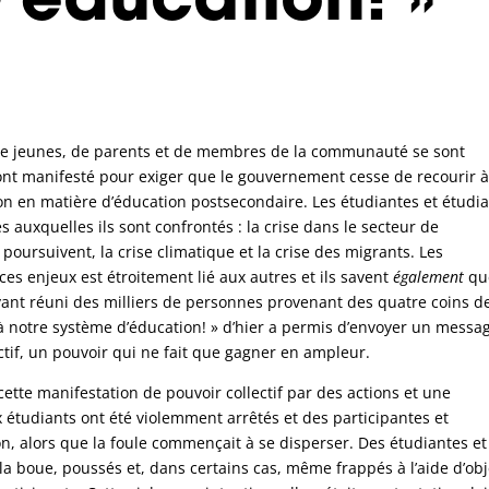
’éducation! »
s, de jeunes, de parents et de membres de la communauté se sont
t ont manifesté pour exiger que le gouvernement cesse de recourir à
tion en matière d’éducation postsecondaire. Les étudiantes et étudi
es auxquelles ils sont confrontés : la crise dans le secteur de
 poursuivent, la crise climatique et la crise des migrants. Les
es enjeux est étroitement lié aux autres et ils savent
également
qu
ant réuni des milliers de personnes provenant des quatre coins de
 notre système d’éducation! » d’hier a permis d’envoyer un messa
ctif, un pouvoir qui ne fait que gagner en ampleur.
 cette manifestation de pouvoir collectif par des actions et une
 étudiants ont été violemment arrêtés et des participantes et
tion, alors que la foule commençait à se disperser. Des étudiantes et
 la boue, poussés et, dans certains cas, même frappés à l’aide d’obj